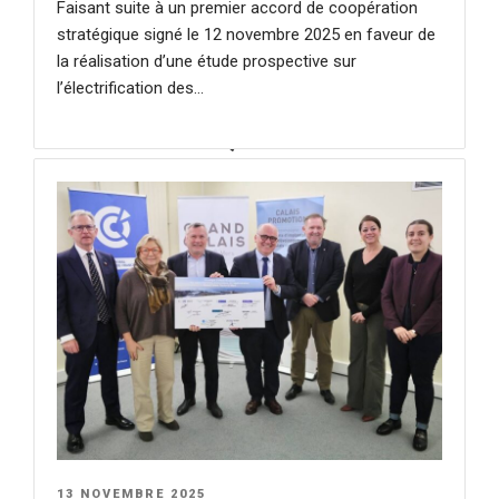
Faisant suite à un premier accord de coopération
Enseignement et formation
stratégique signé le 12 novembre 2025 en faveur de
la réalisation d’une étude prospective sur
Un territoire agréable à vivre
l’électrification des…
QUI SOMMES-NOUS ?
Nos missions
Notre fonctionnement
Nos entreprises partenaires
ACTUALITÉS
PUBLIÉ
13 NOVEMBRE 2025