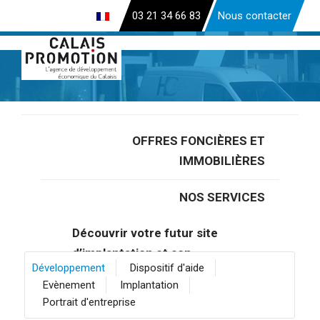
Aller
03 21 34 66 83
Nous contacter
au
contenu
principal
OFFRES FONCIÈRES ET
Accueil
>
Développement
IMMOBILIÈRES
Développement
NOS SERVICES
Filtrez par catégorie
Découvrir votre futur site
d’implantation et son
Développement
Dispositif d'aide
écosystème
Evènement
Implantation
Portrait d'entreprise
Gagner du temps avec notre