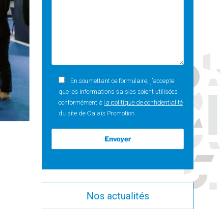
En soumettant ce formulaire, j’accepte
que les informations saisies soient utilisées
conformément à
la politique de confidentialité
du site de Calais Promotion.
Nos actualités