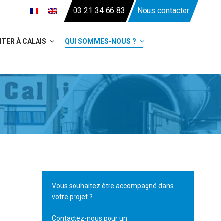
03 21 34 66 83
Nous contacter
TER À CALAIS
QUI SOMMES-NOUS ?
Vous souhaitez être accompagné dans
votre projet ?
Contactez-nous pour un