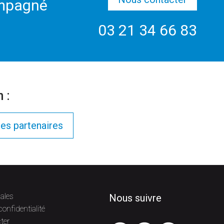
ompagné
03 21 34 66 83
 :
es partenaires
ales
Nous suivre
confidentialité
ter