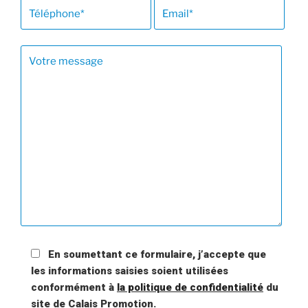
réseau de partenaires
Trouver votre bien foncier et
immobilier
Identifier vos aides financières
Brexit, un accompagnement sur-
mesure pour les entreprises
étrangères
S’IMPLANTER À CALAIS
Une accessibilité optimale
En soumettant ce formulaire, j’accepte que
les informations saisies soient utilisées
Une économie façonnée par sa
conformément à
la politique de confidentialité
du
géographie
site de Calais Promotion.