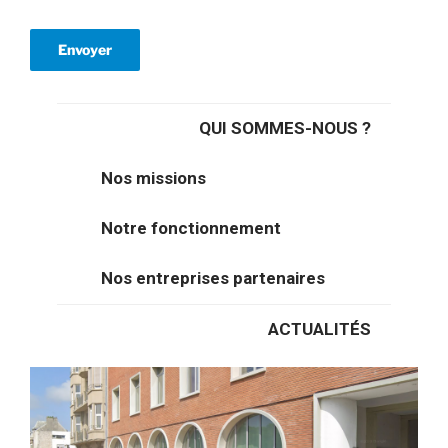
Enseignement et formation
Un territoire agréable à vivre
Où nous trouver
QUI SOMMES-NOUS ?
l'agence de développement
Nos missions
économique du calaisis
9 rue Paul Bert
Notre fonctionnement
62100 Calais France
Nos entreprises partenaires
03 21 34 66 83
ACTUALITÉS