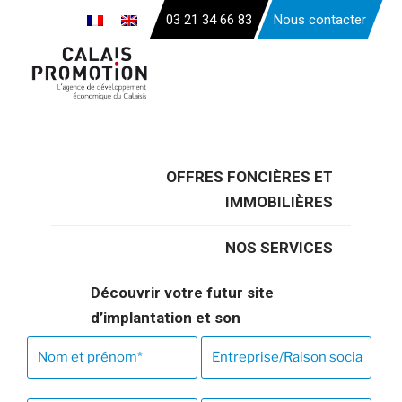
Aller
03 21 34 66 83
Nous contacter
au
contenu
principal
OFFRES FONCIÈRES ET
Accueil
>
Nous contacter
IMMOBILIÈRES
Nous contacter
NOS SERVICES
Facilitez la réalisation de votre projet avec un
Découvrir votre futur site
accompagnement personnalisé et gratuit
d’implantation et son
écosystème
Gagner du temps avec notre