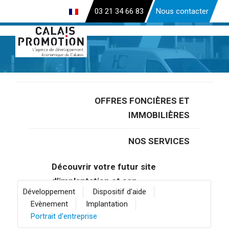
Aller
03 21 34 66 83
Nous contacter
au
contenu
principal
OFFRES FONCIÈRES ET
Accueil
>
Portrait d'entreprise
IMMOBILIÈRES
Portrait d’entreprise
NOS SERVICES
Filtrez par catégorie
Découvrir votre futur site
d’implantation et son
Développement
Dispositif d'aide
écosystème
Evènement
Implantation
Portrait d'entreprise
Gagner du temps avec notre