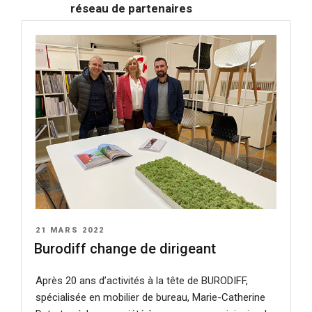
réseau de partenaires
Trouver votre bien foncier et
immobilier
Identifier vos aides financières
Brexit, un accompagnement sur-
mesure pour les entreprises
étrangères
S’IMPLANTER À CALAIS
PUBLIÉ
21 MARS 2022
Une accessibilité optimale
LE
Burodiff change de dirigeant
Une économie façonnée par sa
Après 20 ans d’activités à la tête de BURODIFF,
géographie
spécialisée en mobilier de bureau, Marie-Catherine