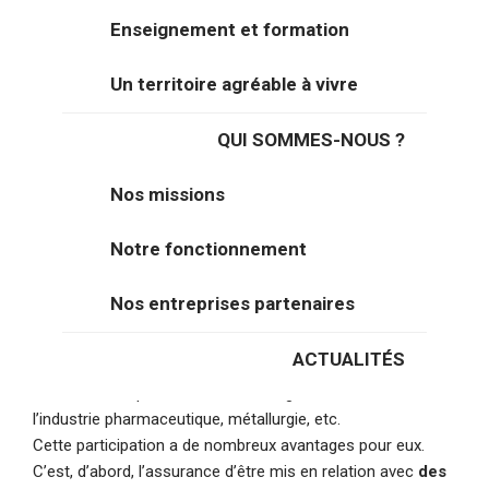
Eurotunnel, VIIA, CargoBeamer, IDEA, RDV Transports,
Enseignement et formation
Via Calais, SAS Ghesquiers JPG ont accepté la
proposition de l’agence.
Un territoire agréable à vivre
QUI SOMMES-NOUS ?
UN ACCÉLÉRATEUR DE
Nos missions
BUSINESS
Notre fonctionnement
Nos entreprises partenaires
Pendant ces deux jours, nos partenaires auront accès aux
top décideurs issus des directions supply chain et achats
ACTUALITÉS
d’ETI et de grands groupes travaillant dans différents
secteurs tels que l’e-commerce, l’agroalimentaire, la santé,
l’industrie pharmaceutique, métallurgie, etc.
Cette participation a de nombreux avantages pour eux.
C’est, d’abord, l’assurance d’être mis en relation avec
des