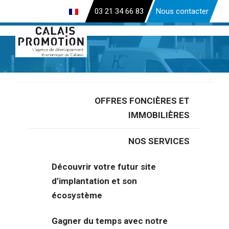
Aller
03 21 34 66 83
Nous contacter
au
contenu
principal
OFFRES FONCIÈRES ET
Accueil
>
Actualités
>
Top Logistics Europe : Les acteurs de
IMMOBILIÈRES
la filière logistique calaisienne présents sur un stand collectif
NOS SERVICES
Top Logistics Europe : Les
Découvrir votre futur site
acteurs de la filière
d’implantation et son
logistique calaisienne
écosystème
présents sur un stand
Gagner du temps avec notre