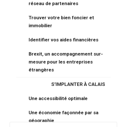
réseau de partenaires
vendre ou à louer.
Trouver votre bien foncier et
Vous ne trouvez pas
l’offre adaptée à vos critères
immobilier
parmi cette liste. Nous disposons de nombreuses
opportunités immobilières et foncières. Précisez votre
Identifier vos aides financières
projet et nous effectuons une recherche immobilière et
foncière en fonction de votre cahier des charges.
Nos
services sont gratuits
Brexit, un accompagnement sur-
.
mesure pour les entreprises
étrangères
Contactez-nous pour une recherche
sur-mesure
S’IMPLANTER À CALAIS
Une accessibilité optimale
03 21 34 66 83
Une économie façonnée par sa
géographie