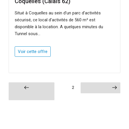
Coquelles (Calais 62)
Situé à Coquelles au sein d’un parc d’activités
sécurisé, ce local d’activités de 560 m² est
disponible à la location. A quelques minutes du
Tunnel sous...
Voir cette offre
PAGINATION
Page
2
Page
Page suivante
précédente
DES
PUBLICATIONS