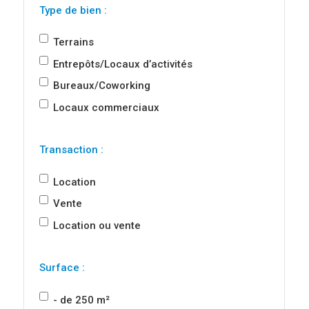
Type de bien :
Enseignement et formation
Terrains
Un territoire agréable à vivre
Entrepôts/Locaux d’activités
Bureaux/Coworking
QUI SOMMES-NOUS ?
Locaux commerciaux
Nos missions
Transaction :
Notre fonctionnement
Location
Nos entreprises partenaires
Vente
Location ou vente
ACTUALITÉS
Surface :
- de 250 m²