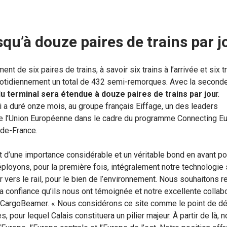
squ’à douze paires de trains par j
t de six paires de trains, à savoir six trains à l’arrivée et six t
r quotidiennement un total de 432 semi-remorques. Avec la secon
du terminal sera étendue à douze paires de trains par jou
r.
i a duré onze mois, au groupe français Eiffage, un des leaders
r de l’Union Européenne dans le cadre du programme Connecting E
s-de-France.
 d’une importance considérable et un véritable bond en avant po
éployons, pour la première fois, intégralement notre technologie 
er vers le rail, pour le bien de l’environnement. Nous souhaitons 
a confiance qu’ils nous ont témoignée et notre excellente collabo
CargoBeamer. « Nous considérons ce site comme le point de dé
 pour lequel Calais constituera un pilier majeur. À partir de là, 