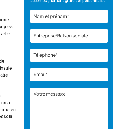
accompagnement gratuit et personnalisé.
prise
orques
.
uvelle
 de
insule
atre
s
ons à
terme en
dossola