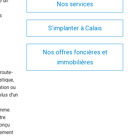
e un
Nos services
s
S’implanter à Calais
Nos offres foncières et
immobilières
 route-
stique,
tion ou
lus d’un
amme.
tre
conçu
dement