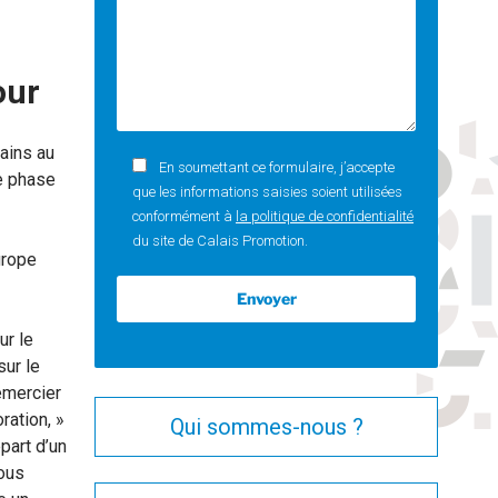
our
rains au
En soumettant ce formulaire, j’accepte
de phase
que les informations saisies soient utilisées
conformément à
la politique de confidentialité
du site de Calais Promotion.
urope
ur le
sur le
remercier
ration, »
Qui sommes-nous ?
part d’un
nous