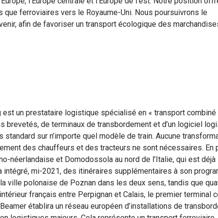
urope, l’Europe centrale et l’Europe de l’est. Notre position offr
es que ferroviaires vers le Royaume-Uni. Nous poursuivrons le
enir, afin de favoriser un transport écologique des marchandise
 est un prestataire logistique spécialisé en « transport combiné
brevetés, de terminaux de transbordement et d’un logiciel logi
 standard sur n’importe quel modèle de train. Aucune transforma
ment des chauffeurs et des tracteurs ne sont nécessaires. En p
no-néerlandaise et Domodossola au nord de l’Italie, qui est déjà
intégré, mi-2021, des itinéraires supplémentaires à son progr
t la ville polonaise de Poznan dans les deux sens, tandis que qua
ntérieur français entre Perpignan et Calais, le premier terminal 
Beamer établira un réseau européen d’installations de transbor
on logistiques majeurs. Cela représente un transport ferroviaire