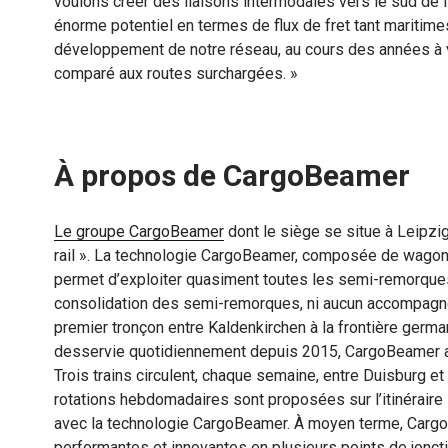
voulons créer des liaisons intermodales vers le sud de l’E
énorme potentiel en termes de flux de fret tant maritim
développement de notre réseau, au cours des années à v
comparé aux routes surchargées. »
À propos de CargoBeamer
Le groupe CargoBeamer
dont le siège se situe à Leipzig
rail ». La technologie CargoBeamer, composée de wagons 
permet d’exploiter quasiment toutes les semi-remorques
consolidation des semi-remorques, ni aucun accompagne
premier tronçon entre Kaldenkirchen à la frontière germa
desservie quotidiennement depuis 2015, CargoBeamer a 
Trois trains circulent, chaque semaine, entre Duisburg e
rotations hebdomadaires sont proposées sur l’itinéraire i
avec la technologie CargoBeamer. À moyen terme, Cargo
performantes et innovantes en plusieurs points de joncti