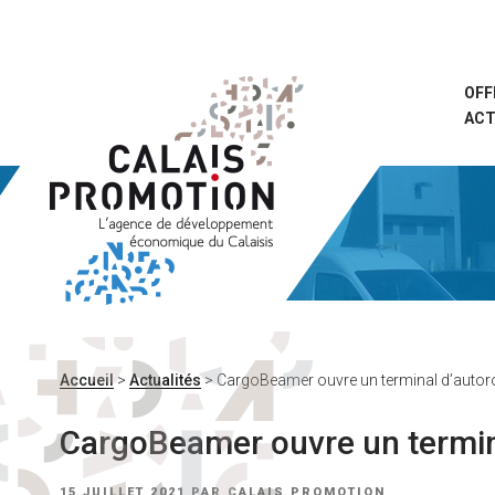
Aller
au
contenu
principal
OFF
ACT
Accueil
>
Actualités
>
CargoBeamer ouvre un terminal d’autorou
CargoBeamer ouvre un termina
PUBLIÉ
15 JUILLET 2021
PAR
CALAIS PROMOTION