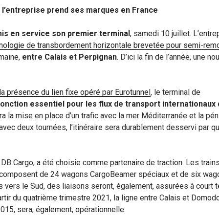
e l’entreprise prend ses marques en France
is en service son premier terminal
, samedi 10 juillet. L’entre
nologie de transbordement horizontale brevetée pour semi-rem
emaine,
entre Calais et Perpignan
. D’ici la fin de l’année, une no
la présence du lien fixe opéré par Eurotunnel
, le terminal de
jonction essentiel pour les flux de transport internationaux
a la mise en place d’un trafic avec la mer Méditerranée et la pén
ec deux tournées, l’itinéraire sera durablement desservi par qu
e DB Cargo, a été choisie comme partenaire de traction. Les train
 composent de 24 wagons CargoBeamer spéciaux et de six wag
 vers le Sud, des liaisons seront, également, assurées à court 
 partir du quatrième trimestre 2021, la ligne entre Calais et Domo
2015, sera, également, opérationnelle.