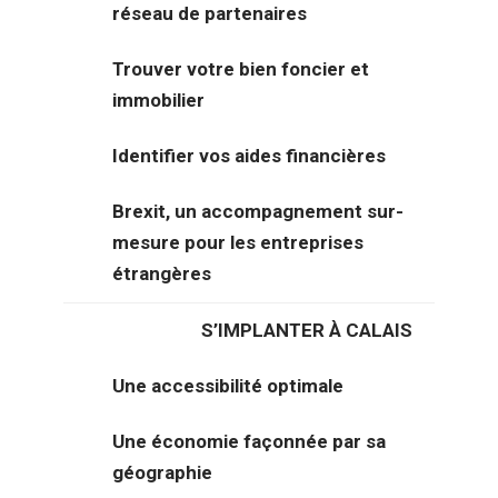
réseau de partenaires
Trouver votre bien foncier et
immobilier
Identifier vos aides financières
Brexit, un accompagnement sur-
mesure pour les entreprises
étrangères
S’IMPLANTER À CALAIS
Description générale du bien
Une accessibilité optimale
Stratégiquement positionné en bordure d’autoroute
A16/A26, ce foncier de 9 482 m² à vocation industrielle ou
Une économie façonnée par sa
logistique constitue l’un des derniers lots d’une zone
géographie
d’activités de 220 hectares en toute fin de