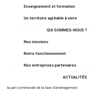
commercialisation.
Enseignement et formation
A deux pas du port de Calais et du terminal Eurotunnel,
Un territoire agréable à vivre
vous profiterez d’infrastructures logistiques de premier
plan et d’une possibilité d’implantation à 30 kilomètres
QUI SOMMES-NOUS ?
seulement de la zone industrialo-portuaire de Dunkerque et
du chantier de construction des EPR de Gravelines.
Nos missions
Ce terrain vous est proposé "clef en main", avec
Notre fonctionnement
l’ensemble des voiries et raccordements prêts. La hauteur
de construction autorisée est de 18 mètres, hors éléments
Nos entreprises partenaires
techniques type antennes ou silos.
La ZAC de la Turquerie étant sous maîtrise foncière
ACTUALITÉS
publique, vous profiterez également d’une exonération de
la part communale de la taxe d’aménagement.