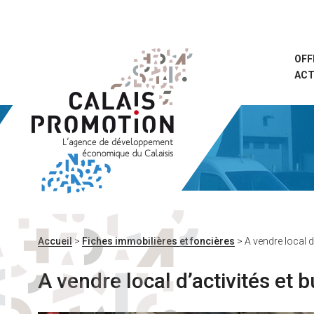
Aller
au
contenu
principal
OFF
ACT
Accueil
>
Fiches immobilières et foncières
>
A vendre local d
A vendre local d’activités et 