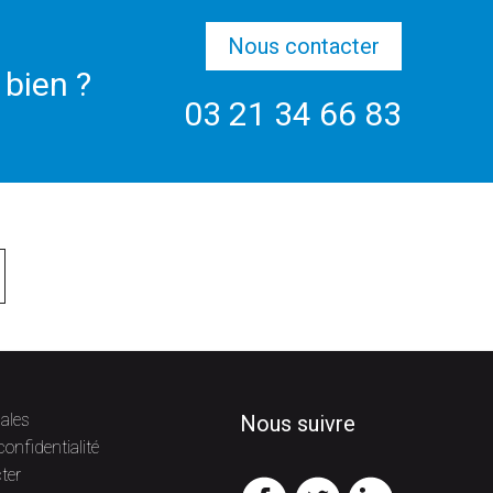
Nous contacter
 bien ?
03 21 34 66 83
ales
Nous suivre
confidentialité
ter