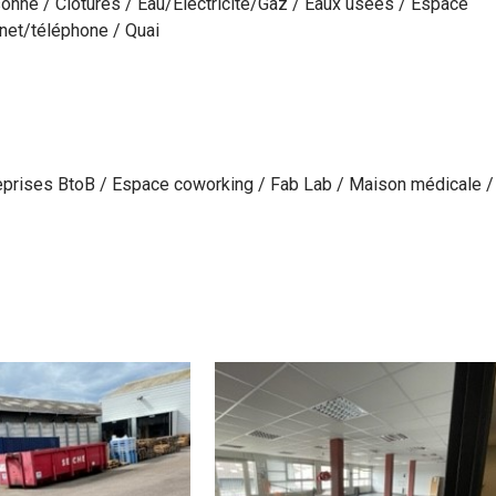
sonné / Clôtures / Eau/Electricité/Gaz / Eaux usées / Espace
ernet/téléphone / Quai
prises BtoB / Espace coworking / Fab Lab / Maison médicale /