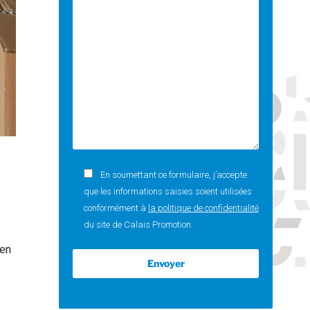
En soumettant ce formulaire, j’accepte
que les informations saisies soient utilisées
conformément à
la politique de confidentialité
du site de Calais Promotion.
 en