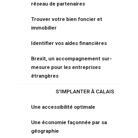
réseau de partenaires
Trouver votre bien foncier et
immobilier
Identifier vos aides financières
Brexit, un accompagnement sur-
mesure pour les entreprises
étrangères
Description générale du bien
S’IMPLANTER À CALAIS
Proposé à la location, ce bâtiment d’une surface de 607
m² représente une excellente opportunité pour toute
Une accessibilité optimale
entreprise à la recherche d’un bien fonctionnel et récent.
Une économie façonnée par sa
Implanté à Coquelles au sein d’un parc d’activités sécurisé,
géographie
il bénéficie d’un environnement dynamique réunissant des