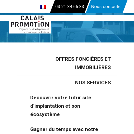
Aller
03 21 34 66 83
Nous contacter
au
contenu
principal
OFFRES FONCIÈRES ET
Accueil
>
Fiches immobilières et foncières
>
A louer local
IMMOBILIÈRES
d’activités de 607 m² ZA Coquelles (Calais 62)
NOS SERVICES
A louer local d’activités de 607 m²
ZA Coquelles (Calais 62)
Découvrir votre futur site
d’implantation et son
écosystème
Gagner du temps avec notre