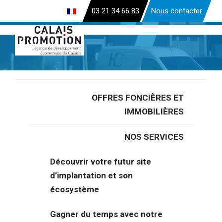
Aller
03 21 34 66 83
Nous contacter
au
contenu
principal
OFFRES FONCIÈRES ET
Accueil
>
Fiches immobilières et foncières
>
A louer local
IMMOBILIÈRES
d’activité de 225 m² proche centre-ville de Calais (62)
NOS SERVICES
A louer local d’activité de 225 m²
proche centre-ville de Calais (62)
Découvrir votre futur site
d’implantation et son
écosystème
Gagner du temps avec notre