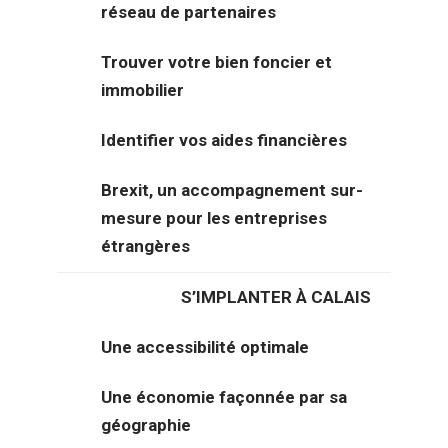
réseau de partenaires
Trouver votre bien foncier et
immobilier
Identifier vos aides financières
Brexit, un accompagnement sur-
mesure pour les entreprises
étrangères
Description générale du bien
S’IMPLANTER À CALAIS
Situé à Calais, à proximité du centre-ville et à seulement 10
minutes des axes autoroutiers A16 et A26, ce local
Une accessibilité optimale
d’activités polyvalent de 225 m² est proposé à la location.
Il peut convenir aussi bien à une activité de stockage qu’à
Une économie façonnée par sa
une activité artisanale.
géographie